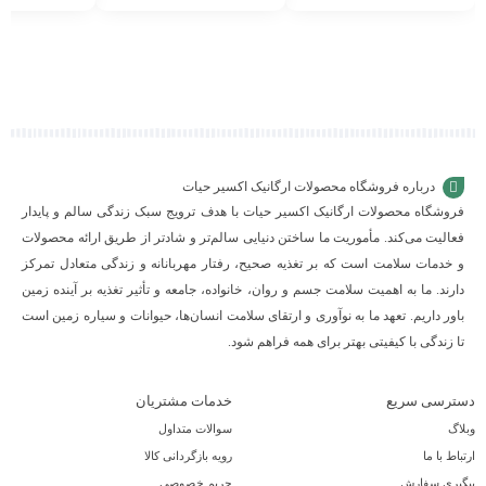
افزودن
افزودن
افزودن
به
به
به
سبد
سبد
سبد
درباره فروشگاه محصولات ارگانیک اکسیر حیات
فروشگاه محصولات ارگانیک اکسیر حیات با هدف ترویج سبک زندگی سالم و پایدار
فعالیت می‌کند. مأموریت ما ساختن دنیایی سالم‌تر و شادتر از طریق ارائه محصولات
و خدمات سلامت است که بر تغذیه صحیح، رفتار مهربانانه و زندگی متعادل تمرکز
دارند. ما به اهمیت سلامت جسم و روان، خانواده، جامعه و تأثیر تغذیه بر آینده زمین
باور داریم. تعهد ما به نوآوری و ارتقای سلامت انسان‌ها، حیوانات و سیاره زمین است
تا زندگی با کیفیتی بهتر برای همه فراهم شود.
دسترسی سریع
خدمات مشتریان
وبلاگ
سوالات متداول
ارتباط با ما
رویه بازگردانی کالا
پیگیری سفارش
حریم خصوصی