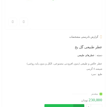
گزارش نادرستی مشخصات
عطر طبیعی گل یخ
دسته :
عطرهای طبیعی
عطر خالص و طبیعی (بدون افزودنی مصنوعی، الکل و بدون پایه روغنی)
شیشه 4 گرمی
طبع : سرد
بیشـتر
230,000
تومان