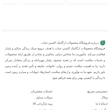
افزودن
افزودن
افزودن
به
به
به
سبد
سبد
سبد
درباره فروشگاه محصولات ارگانیک اکسیر حیات
فروشگاه محصولات ارگانیک اکسیر حیات با هدف ترویج سبک زندگی سالم و پایدار
فعالیت می‌کند. مأموریت ما ساختن دنیایی سالم‌تر و شادتر از طریق ارائه محصولات
و خدمات سلامت است که بر تغذیه صحیح، رفتار مهربانانه و زندگی متعادل تمرکز
دارند. ما به اهمیت سلامت جسم و روان، خانواده، جامعه و تأثیر تغذیه بر آینده زمین
باور داریم. تعهد ما به نوآوری و ارتقای سلامت انسان‌ها، حیوانات و سیاره زمین است
تا زندگی با کیفیتی بهتر برای همه فراهم شود.
دسترسی سریع
خدمات مشتریان
وبلاگ
سوالات متداول
ارتباط با ما
رویه بازگردانی کالا
پیگیری سفارش
حریم خصوصی