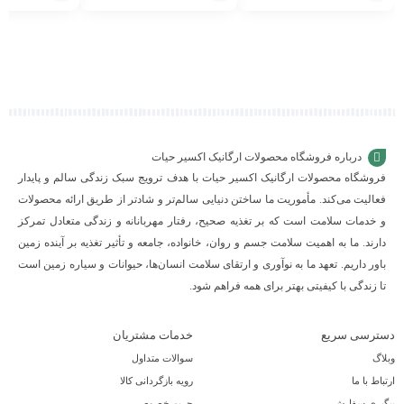
افزودن
افزودن
افزودن
به
به
به
سبد
سبد
سبد
درباره فروشگاه محصولات ارگانیک اکسیر حیات
فروشگاه محصولات ارگانیک اکسیر حیات با هدف ترویج سبک زندگی سالم و پایدار
فعالیت می‌کند. مأموریت ما ساختن دنیایی سالم‌تر و شادتر از طریق ارائه محصولات
و خدمات سلامت است که بر تغذیه صحیح، رفتار مهربانانه و زندگی متعادل تمرکز
دارند. ما به اهمیت سلامت جسم و روان، خانواده، جامعه و تأثیر تغذیه بر آینده زمین
باور داریم. تعهد ما به نوآوری و ارتقای سلامت انسان‌ها، حیوانات و سیاره زمین است
تا زندگی با کیفیتی بهتر برای همه فراهم شود.
دسترسی سریع
خدمات مشتریان
وبلاگ
سوالات متداول
ارتباط با ما
رویه بازگردانی کالا
پیگیری سفارش
حریم خصوصی