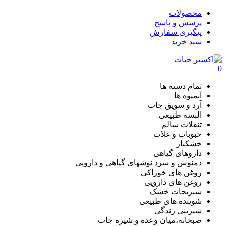
محصولات
پرسش و پاسخ
پیگیری سفارش
سبد خرید
0
تمام دسته ها
آبمیوه ها
آرد و سویق جات
البسه طبیعی
تنقلات سالم
حبوبات و غلات
خشکبار
داروهای گیاهی
دمنوش و سرد نوشهای گیاهی و دارویی
روغن های خوراکی
روغن های دارویی
سبزیجات خشک
شوینده های طبیعی
شیرینی زندگی
صبحانه،میان وعده و شیره جات