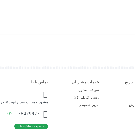
سریع
خدمات مشتریان
تماس با ما
سوالات متداول
رویه بازگردانی کالا
مشهد احمدآباد، بعد از ابوذر ۱۵فروشگاه محصولات ارگانیک اکسیر حیات
ارش
حریم خصوصی
051-
38479973
info@elixir.organic