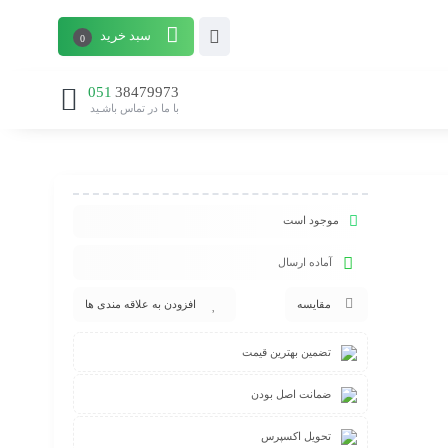
سبد خرید
0
051
38479973
با ما در تماس باشـید
موجود است
آماده ارسال
مقایسه
افزودن به علاقه مندی ها
تضمین بهترین قیمت
ضمانت اصل بودن
تحویل اکسپرس