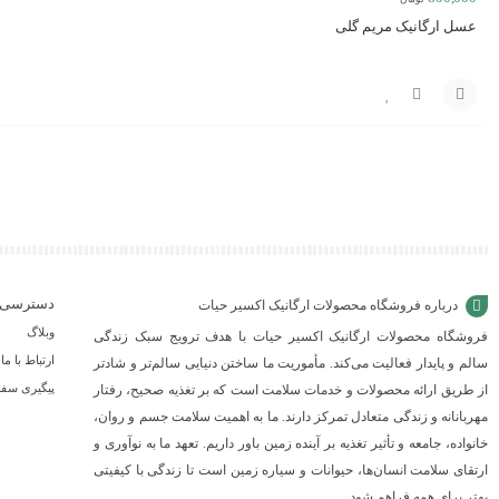
عسل ارگانیک مریم گلی
مقایسه
افزودن
به
سبد
دسترسی 
درباره فروشگاه محصولات ارگانیک اکسیر حیات
وبلاگ
فروشگاه محصولات ارگانیک اکسیر حیات با هدف ترویج سبک زندگی
ارتباط با ما
سالم و پایدار فعالیت می‌کند. مأموریت ما ساختن دنیایی سالم‌تر و شادتر
پیگیری سف
از طریق ارائه محصولات و خدمات سلامت است که بر تغذیه صحیح، رفتار
مهربانانه و زندگی متعادل تمرکز دارند. ما به اهمیت سلامت جسم و روان،
خانواده، جامعه و تأثیر تغذیه بر آینده زمین باور داریم. تعهد ما به نوآوری و
ارتقای سلامت انسان‌ها، حیوانات و سیاره زمین است تا زندگی با کیفیتی
بهتر برای همه فراهم شود.