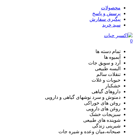
محصولات
پرسش و پاسخ
پیگیری سفارش
سبد خرید
0
تمام دسته ها
آبمیوه ها
آرد و سویق جات
البسه طبیعی
تنقلات سالم
حبوبات و غلات
خشکبار
داروهای گیاهی
دمنوش و سرد نوشهای گیاهی و دارویی
روغن های خوراکی
روغن های دارویی
سبزیجات خشک
شوینده های طبیعی
شیرینی زندگی
صبحانه،میان وعده و شیره جات