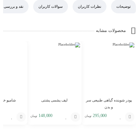
توضیحات
نظرات کاربران
سوالات کاربران
نقد و بررسی
محصولات مشابه
پودر شوینده گیاهی طبیعی سر
لیف پشمی پشتی
شامپو خش
و بدن
148,000
295,000
تومان
تومان
افزودن
افزودن
افزودن
به
به
به