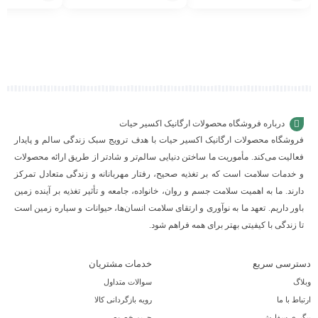
افزودن
افزودن
افزودن
به
به
به
سبد
سبد
سبد
درباره فروشگاه محصولات ارگانیک اکسیر حیات
فروشگاه محصولات ارگانیک اکسیر حیات با هدف ترویج سبک زندگی سالم و پایدار
فعالیت می‌کند. مأموریت ما ساختن دنیایی سالم‌تر و شادتر از طریق ارائه محصولات
و خدمات سلامت است که بر تغذیه صحیح، رفتار مهربانانه و زندگی متعادل تمرکز
دارند. ما به اهمیت سلامت جسم و روان، خانواده، جامعه و تأثیر تغذیه بر آینده زمین
باور داریم. تعهد ما به نوآوری و ارتقای سلامت انسان‌ها، حیوانات و سیاره زمین است
تا زندگی با کیفیتی بهتر برای همه فراهم شود.
دسترسی سریع
خدمات مشتریان
وبلاگ
سوالات متداول
ارتباط با ما
رویه بازگردانی کالا
پیگیری سفارش
حریم خصوصی