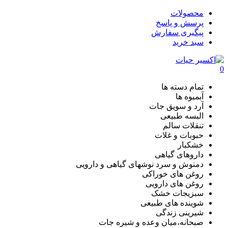
محصولات
پرسش و پاسخ
پیگیری سفارش
سبد خرید
0
تمام دسته ها
آبمیوه ها
آرد و سویق جات
البسه طبیعی
تنقلات سالم
حبوبات و غلات
خشکبار
داروهای گیاهی
دمنوش و سرد نوشهای گیاهی و دارویی
روغن های خوراکی
روغن های دارویی
سبزیجات خشک
شوینده های طبیعی
شیرینی زندگی
صبحانه،میان وعده و شیره جات