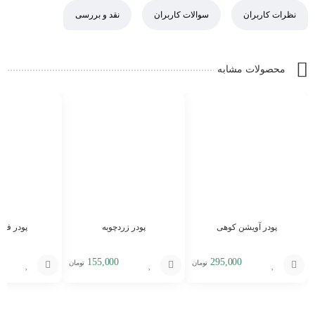
نظرات کاربران
سوالات کاربران
نقد و بررسی
محصولات مشابه
پودر آویشن کوهی
پودر زردچوبه
پودر فلف
155,000
295,000
تومان
تومان
افزودن
افزودن
افزودن
به
به
به