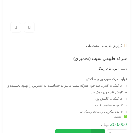
گزارش نادرستی مشخصات
سرکه طبیعی سیب (تخمیری)
دسته :
مزه های زندگی
فواید سرکه سیب برای سلامتی
۱.
کمک به کنترل قند خون
سرکه سیب
می‌تواند حساسیت به انسولین را بهبود بخشیده و
به کاهش قند خون کمک کند.
۲.
کمک به کاهش وزن
۳.
بهبود سلامت قلب
۴.
ضدمیکروب و ضدعفونی‌کننده
بیشـتر
۵.
کمک به هضم غذا
260,000
تومان