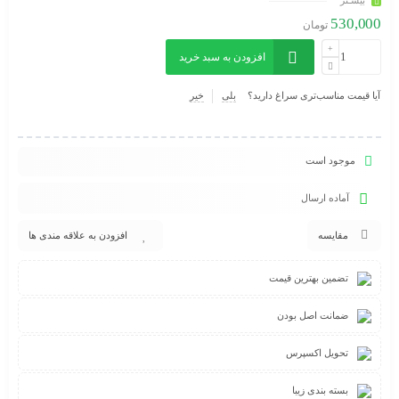
بیشـتر
شستشو:
530,000
با آب داغ نباشد
تومان
همراه سایر لباسهای رنگی نباشد
افزودن به سبد خرید
ترجیحا با مایع لباسشویی مناسب تر است
خشک کردن در فضای باز وبهتر است زیر نور خورشید و یا با اتو
آیا قیمت مناسب‌تری سراغ دارید؟
بلی
خیر
موجود است
آماده ارسال
مقایسه
افزودن به علاقه مندی ها
تضمین بهترین قیمت
ضمانت اصل بودن
تحویل اکسپرس
بسته بندی زیبا