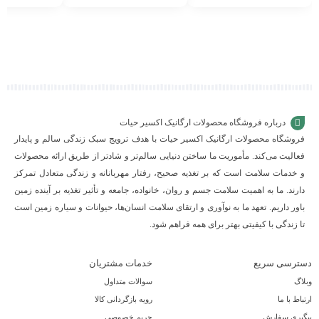
افزودن
افزودن
افزودن
به
به
به
سبد
سبد
سبد
درباره فروشگاه محصولات ارگانیک اکسیر حیات
فروشگاه محصولات ارگانیک اکسیر حیات با هدف ترویج سبک زندگی سالم و پایدار
فعالیت می‌کند. مأموریت ما ساختن دنیایی سالم‌تر و شادتر از طریق ارائه محصولات
و خدمات سلامت است که بر تغذیه صحیح، رفتار مهربانانه و زندگی متعادل تمرکز
دارند. ما به اهمیت سلامت جسم و روان، خانواده، جامعه و تأثیر تغذیه بر آینده زمین
باور داریم. تعهد ما به نوآوری و ارتقای سلامت انسان‌ها، حیوانات و سیاره زمین است
تا زندگی با کیفیتی بهتر برای همه فراهم شود.
دسترسی سریع
خدمات مشتریان
وبلاگ
سوالات متداول
ارتباط با ما
رویه بازگردانی کالا
پیگیری سفارش
حریم خصوصی