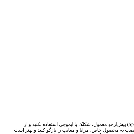
لطفا پیش از ارسال نظر، خلاصه قوانین زیر را مطالعه کنید: فارسی بنویسید و از کیبورد فارسی استفاده کنید. بهتر است از فضای خالی (Space) بیش‌از‌حدِ معمول، شکلک یا ایموجی استفاده نکنید و از
عصب به محصول خاص، مزایا و معایب را بازگو کنید و بهتر است