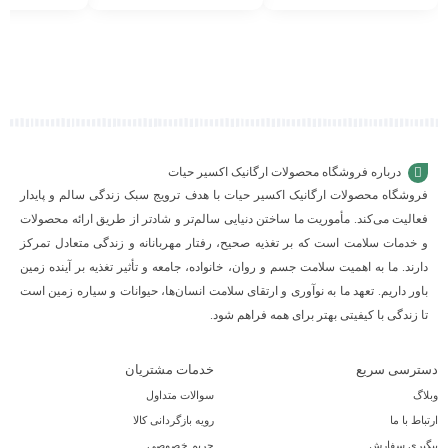
افزودن
افزودن
افزودن
به
به
به
سبد
سبد
سبد
درباره فروشگاه محصولات ارگانیک اکسیر حیات
فروشگاه محصولات ارگانیک اکسیر حیات با هدف ترویج سبک زندگی سالم و پایدار
فعالیت می‌کند. مأموریت ما ساختن دنیایی سالم‌تر و شادتر از طریق ارائه محصولات
و خدمات سلامت است که بر تغذیه صحیح، رفتار مهربانانه و زندگی متعادل تمرکز
دارند. ما به اهمیت سلامت جسم و روان، خانواده، جامعه و تأثیر تغذیه بر آینده زمین
باور داریم. تعهد ما به نوآوری و ارتقای سلامت انسان‌ها، حیوانات و سیاره زمین است
تا زندگی با کیفیتی بهتر برای همه فراهم شود.
دسترسی سریع
خدمات مشتریان
وبلاگ
سوالات متداول
ارتباط با ما
رویه بازگردانی کالا
پیگیری سفارش
حریم خصوصی