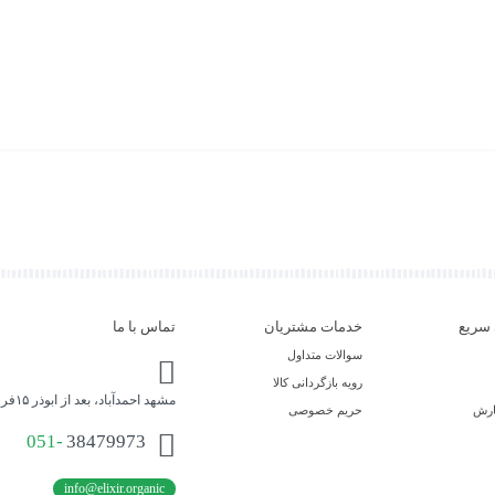
سریع
خدمات مشتریان
تماس با ما
سوالات متداول
رویه بازگردانی کالا
مشهد احمدآباد، بعد از ابوذر ۱۵فروشگاه محصولات ارگانیک اکسیر حیات
ارش
حریم خصوصی
051-
38479973
info@elixir.organic