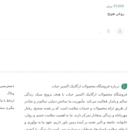
95,000
تومان
روغن هویج
مقایسه
افزودن
به
سبد
دسترسی 
درباره فروشگاه محصولات ارگانیک اکسیر حیات
وبلاگ
فروشگاه محصولات ارگانیک اکسیر حیات با هدف ترویج سبک زندگی
ارتباط با ما
سالم و پایدار فعالیت می‌کند. مأموریت ما ساختن دنیایی سالم‌تر و شادتر
پیگیری سف
از طریق ارائه محصولات و خدمات سلامت است که بر تغذیه صحیح، رفتار
مهربانانه و زندگی متعادل تمرکز دارند. ما به اهمیت سلامت جسم و روان،
خانواده، جامعه و تأثیر تغذیه بر آینده زمین باور داریم. تعهد ما به نوآوری و
ارتقای سلامت انسان‌ها، حیوانات و سیاره زمین است تا زندگی با کیفیتی