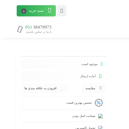
سبد خرید
0
051
38479973
با ما در تماس باشـید
موجود است
آماده ارسال
مقایسه
افزودن به علاقه مندی ها
تضمین بهترین قیمت
ضمانت اصل بودن
تحویل اکسپرس