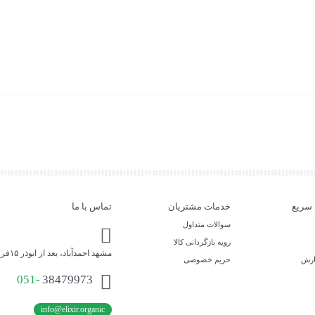
سریع
خدمات مشتریان
تماس با ما
سوالات متداول
رویه بازگردانی کالا
مشهد احمدآباد، بعد از ابوذر ۱۵فروشگاه محصولات ارگانیک اکسیر حیات
ارش
حریم خصوصی
051-
38479973
info@elixir.organic