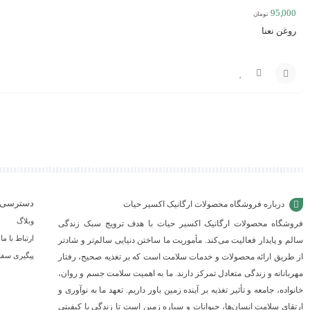
95,000
تومان
روغن نعنا
مقایسه
افزودن
به
سبد
دسترسی 
درباره فروشگاه محصولات ارگانیک اکسیر حیات
وبلاگ
فروشگاه محصولات ارگانیک اکسیر حیات با هدف ترویج سبک زندگی
ارتباط با ما
سالم و پایدار فعالیت می‌کند. مأموریت ما ساختن دنیایی سالم‌تر و شادتر
پیگیری سف
از طریق ارائه محصولات و خدمات سلامت است که بر تغذیه صحیح، رفتار
مهربانانه و زندگی متعادل تمرکز دارند. ما به اهمیت سلامت جسم و روان،
خانواده، جامعه و تأثیر تغذیه بر آینده زمین باور داریم. تعهد ما به نوآوری و
ارتقای سلامت انسان‌ها، حیوانات و سیاره زمین است تا زندگی با کیفیتی