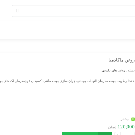
روغن ماکادمیا
دسته :
روغن های دارویی
حفظ رطوبت پوست،درمان التهابات پوستی،جوان سازی پوست،آنتی اکسیدان قوی،درمان لک های پو
بیشـتر
120,000
تومان