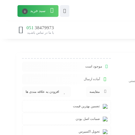
سبد خرید
0
051
38479973
با ما در تماس باشـید
موجود است
آماده ارسال
ستی
مقایسه
افزودن به علاقه مندی ها
تضمین بهترین قیمت
ضمانت اصل بودن
تحویل اکسپرس