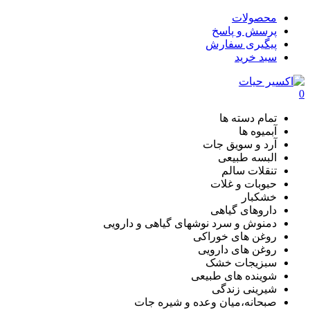
محصولات
پرسش و پاسخ
پیگیری سفارش
سبد خرید
0
تمام دسته ها
آبمیوه ها
آرد و سویق جات
البسه طبیعی
تنقلات سالم
حبوبات و غلات
خشکبار
داروهای گیاهی
دمنوش و سرد نوشهای گیاهی و دارویی
روغن های خوراکی
روغن های دارویی
سبزیجات خشک
شوینده های طبیعی
شیرینی زندگی
صبحانه،میان وعده و شیره جات