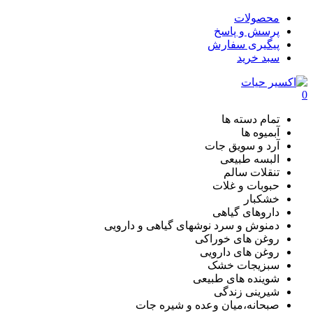
محصولات
پرسش و پاسخ
پیگیری سفارش
سبد خرید
0
تمام دسته ها
آبمیوه ها
آرد و سویق جات
البسه طبیعی
تنقلات سالم
حبوبات و غلات
خشکبار
داروهای گیاهی
دمنوش و سرد نوشهای گیاهی و دارویی
روغن های خوراکی
روغن های دارویی
سبزیجات خشک
شوینده های طبیعی
شیرینی زندگی
صبحانه،میان وعده و شیره جات