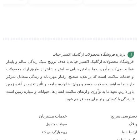
افزودن
افزودن
افزودن
به
به
به
سبد
سبد
سبد
درباره فروشگاه محصولات ارگانیک اکسیر حیات
فروشگاه محصولات ارگانیک اکسیر حیات با هدف ترویج سبک زندگی سالم و پایدار
فعالیت می‌کند. مأموریت ما ساختن دنیایی سالم‌تر و شادتر از طریق ارائه محصولات
و خدمات سلامت است که بر تغذیه صحیح، رفتار مهربانانه و زندگی متعادل تمرکز
دارند. ما به اهمیت سلامت جسم و روان، خانواده، جامعه و تأثیر تغذیه بر آینده زمین
باور داریم. تعهد ما به نوآوری و ارتقای سلامت انسان‌ها، حیوانات و سیاره زمین است
تا زندگی با کیفیتی بهتر برای همه فراهم شود.
دسترسی سریع
خدمات مشتریان
وبلاگ
سوالات متداول
ارتباط با ما
رویه بازگردانی کالا
پیگیری سفارش
حریم خصوصی