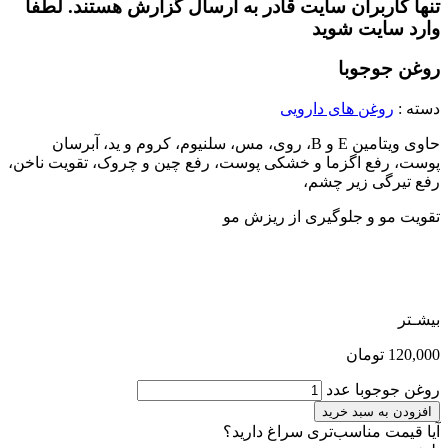
تنها کاربران سایت قادر به ارسال گزارش هستند. لطفا
وارد سایت شوید
روغن جوجوبا
دسته :
روغن های دارویی
حاوی ویتامین E و B، روی، مس، سلنیوم، کروم و ید، آبرسان
پوست، رفع اگزما و خشکی پوست، رفع چین و چروک، تقویت ناخن،
رفع تیرگی زیر چشم،
تقویت مو و جلوگیری از ریزش مو
بیشـتر
120,000
تومان
روغن جوجوبا عدد
افزودن به سبد خرید
آیا قیمت مناسب‌تری سراغ دارید؟