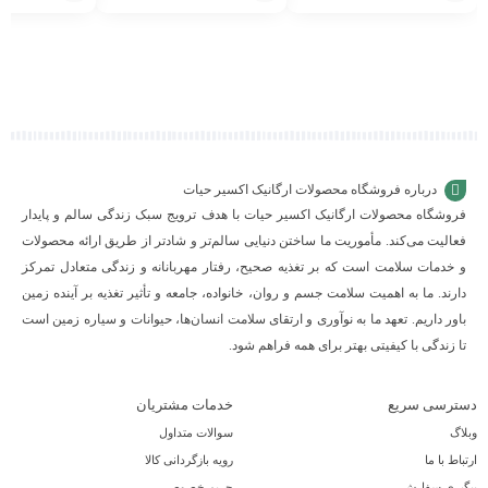
افزودن
افزودن
افزودن
به
به
به
سبد
سبد
سبد
درباره فروشگاه محصولات ارگانیک اکسیر حیات
فروشگاه محصولات ارگانیک اکسیر حیات با هدف ترویج سبک زندگی سالم و پایدار
فعالیت می‌کند. مأموریت ما ساختن دنیایی سالم‌تر و شادتر از طریق ارائه محصولات
و خدمات سلامت است که بر تغذیه صحیح، رفتار مهربانانه و زندگی متعادل تمرکز
دارند. ما به اهمیت سلامت جسم و روان، خانواده، جامعه و تأثیر تغذیه بر آینده زمین
باور داریم. تعهد ما به نوآوری و ارتقای سلامت انسان‌ها، حیوانات و سیاره زمین است
تا زندگی با کیفیتی بهتر برای همه فراهم شود.
دسترسی سریع
خدمات مشتریان
وبلاگ
سوالات متداول
ارتباط با ما
رویه بازگردانی کالا
پیگیری سفارش
حریم خصوصی