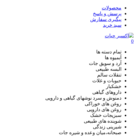
محصولات
پرسش و پاسخ
پیگیری سفارش
سبد خرید
0
تمام دسته ها
آبمیوه ها
آرد و سویق جات
البسه طبیعی
تنقلات سالم
حبوبات و غلات
خشکبار
داروهای گیاهی
دمنوش و سرد نوشهای گیاهی و دارویی
روغن های خوراکی
روغن های دارویی
سبزیجات خشک
شوینده های طبیعی
شیرینی زندگی
صبحانه،میان وعده و شیره جات