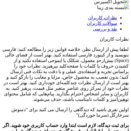
تحویل اکسپرس
بسته بندی زیبا
نظرات کاربران
سوالات کاربران
نقد و بررسی
نظرات کاربران
لطفا پیش از ارسال نظر، خلاصه قوانین زیر را مطالعه کنید: فارسی
بنویسید و از کیبورد فارسی استفاده کنید. بهتر است از فضای خالی
(Space) بیش‌از‌حدِ معمول، شکلک یا ایموجی استفاده نکنید و از
کشیدن حروف یا کلمات با صفحه‌کلید بپرهیزید. نظرات خود را
براساس تجربه و استفاده‌ی عملی و با دقت به نکات فنی ارسال
کنید؛ بدون تعصب به محصول خاص، مزایا و معایب را بازگو کنید و
بهتر است از ارسال نظرات چندکلمه‌‌ای خودداری کنید. بهتر است در
نظرات خود از تمرکز روی عناصر متغیر مثل قیمت، پرهیز کنید. به
کاربران و سایر اشخاص احترام بگذارید. پیام‌هایی که شامل محتوای
توهین‌آمیز و کلمات نامناسب باشند، حذف می‌شوند.
اولین نفری باشید که دیدگاهی را ارسال می کنید برای “دمنوش
سرخارگل (سرما خوردگی)”
برای ثبت دیدگاه، لازم است ابتدا وارد حساب کاربری خود شوید. اگر
این محصول را قبلا از این فروشگاه خریده باشید، دیدگاه شما به