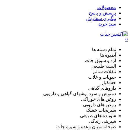
محصولات
پرسش و پاسخ
پیگیری سفارش
سبد خرید
0
تمام دسته ها
آبمیوه ها
آرد و سویق جات
البسه طبیعی
تنقلات سالم
حبوبات و غلات
خشکبار
داروهای گیاهی
دمنوش و سرد نوشهای گیاهی و دارویی
روغن های خوراکی
روغن های دارویی
سبزیجات خشک
شوینده های طبیعی
شیرینی زندگی
صبحانه،میان وعده و شیره جات