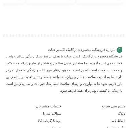
افزودن
افزودن
افزودن
به
به
به
سبد
سبد
سبد
درباره فروشگاه محصولات ارگانیک اکسیر حیات
فروشگاه محصولات ارگانیک اکسیر حیات با هدف ترویج سبک زندگی سالم و پایدار
فعالیت می‌کند. مأموریت ما ساختن دنیایی سالم‌تر و شادتر از طریق ارائه محصولات
و خدمات سلامت است که بر تغذیه صحیح، رفتار مهربانانه و زندگی متعادل تمرکز
دارند. ما به اهمیت سلامت جسم و روان، خانواده، جامعه و تأثیر تغذیه بر آینده زمین
باور داریم. تعهد ما به نوآوری و ارتقای سلامت انسان‌ها، حیوانات و سیاره زمین است
تا زندگی با کیفیتی بهتر برای همه فراهم شود.
دسترسی سریع
خدمات مشتریان
وبلاگ
سوالات متداول
ارتباط با ما
رویه بازگردانی کالا
پیگیری سفارش
حریم خصوصی