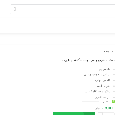
به لیمو
دسته :
دمنوش و سرد نوشهای گیاهی و دارویی
کاهش وزن
بازیابی ماهیچه‌های بدن
کاهش التهاب
تقویت ایمنی
سلامت دستگاه گوارش:
اثر ضدباکتری
بیشـتر
درمان اضطراب
88,000
تومان
کاهش احتقان در مجاری تنفسی