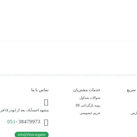
سریع
خدمات مشتریان
تماس با ما
سوالات متداول
رویه بازگردانی کالا
مشهد احمدآباد، بعد از ابوذر ۱۵فروشگاه محصولات ارگانیک اکسیر حیات
ارش
حریم خصوصی
051-
38479973
info@elixir.organic