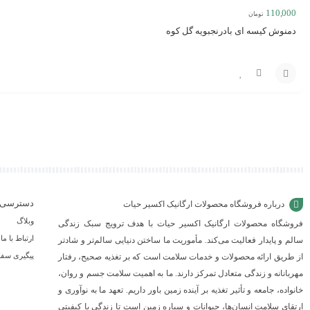
110,000
تومان
دمنوش کیسه ای بادرنجبویه گل کوه
مقایسه
افزودن
به
سبد
دسترسی 
درباره فروشگاه محصولات ارگانیک اکسیر حیات
وبلاگ
فروشگاه محصولات ارگانیک اکسیر حیات با هدف ترویج سبک زندگی
ارتباط با ما
سالم و پایدار فعالیت می‌کند. مأموریت ما ساختن دنیایی سالم‌تر و شادتر
پیگیری سف
از طریق ارائه محصولات و خدمات سلامت است که بر تغذیه صحیح، رفتار
مهربانانه و زندگی متعادل تمرکز دارند. ما به اهمیت سلامت جسم و روان،
خانواده، جامعه و تأثیر تغذیه بر آینده زمین باور داریم. تعهد ما به نوآوری و
ارتقای سلامت انسان‌ها، حیوانات و سیاره زمین است تا زندگی با کیفیتی