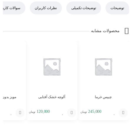
توضیحات
توضیحات تکمیلی
نظرات کاربران
سوالات کاربرا
محصولات مشابه
چیپس خرما
آلوچه خشک آفتابی
مویز بدون دا
120,000
245,000
تومان
تومان
افزودن
افزودن
افزودن
به
به
به