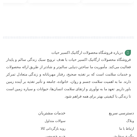
افزودن
افزودن
افزودن
به
به
به
سبد
سبد
سبد
درباره فروشگاه محصولات ارگانیک اکسیر حیات
فروشگاه محصولات ارگانیک اکسیر حیات با هدف ترویج سبک زندگی سالم و پایدار
فعالیت می‌کند. مأموریت ما ساختن دنیایی سالم‌تر و شادتر از طریق ارائه محصولات
و خدمات سلامت است که بر تغذیه صحیح، رفتار مهربانانه و زندگی متعادل تمرکز
دارند. ما به اهمیت سلامت جسم و روان، خانواده، جامعه و تأثیر تغذیه بر آینده زمین
باور داریم. تعهد ما به نوآوری و ارتقای سلامت انسان‌ها، حیوانات و سیاره زمین است
تا زندگی با کیفیتی بهتر برای همه فراهم شود.
دسترسی سریع
خدمات مشتریان
وبلاگ
سوالات متداول
ارتباط با ما
رویه بازگردانی کالا
پیگیری سفارش
حریم خصوصی