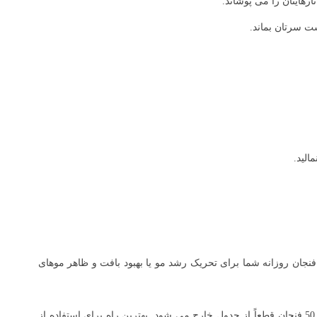
رهایتان را می پوشاند.
الید.
نجان روزانه شما برای تحریک رشد مو یا بهبود بافت و ظاهر موهای
به صورت میانگین در هر فنجان قهوه بین 80 تا 100 میلی گرم کافئین وجود دارد. مصرف 1200 میلی گرم کافئین سبب ایجاد تشنج کافی می شود؛ بنابراین 50 فنجان قطعاً از جدول خارج می شود. بهترین راه برای استفاده از