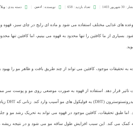
تشار :
30 شهریور 1403
تعداد بازدید :
658
نویسنده :
ادمین
دسته بندی :
وبلا
عده های غذایی مختلف استفاده می شود و ماده ای رایج در چای سبز، قهوه و ش
سیاری از ما کافئین را تنها محدود به قهوه می بینیم، اما کافئین تنها محدود
ید.
ه به تحقیقات موجود، کافئین می تواند از چند طریق بافت و ظاهر مو را بهبود ببخ
تحت تاثیر قرار دهد. استفاده از قهوه به صورت موضعی روی مو و پوست سر 
مکن است با ریزش مو رو به رو شوند.
 اثرات DHT در فولیکول‌ های موی مردانه کمک می‌ کند. این سبب افزایش طول ساقه مو می شود و