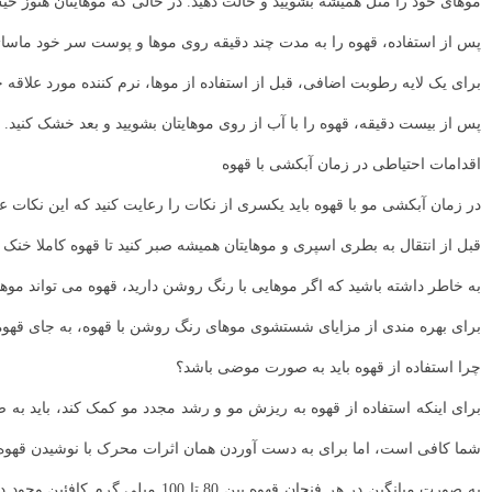
موهای خود را مثل همیشه بشویید و حالت دهید. در حالی که موهایتان هنوز خیس
پس از استفاده، قهوه را به مدت چند دقیقه روی موها و پوست سر خود ماساژ دهید. یک کلاه دوش بزنی
برای یک لایه رطوبت اضافی، قبل از استفاده از موها، نرم کننده مورد علاقه خ
پس از بیست دقیقه، قهوه را با آب از روی موهایتان بشویید و بعد خشک کنید.
اقدامات احتیاطی در زمان آبکشی با قهوه
در زمان آبکشی مو با قهوه باید یکسری از نکات را رعایت کنید که این نکات عبا
قبل از انتقال به بطری اسپری و موهایتان همیشه صبر کنید تا قهوه کاملا خن
به خاطر داشته باشید که اگر موهایی با رنگ روشن دارید، قهوه می تواند موهای
برای بهره مندی از مزایای شستشوی موهای رنگ روشن با قهوه، به جای قهوه از
چرا استفاده از قهوه باید به صورت موضی باشد؟
برای اینکه استفاده از قهوه به ریزش مو و رشد مجدد مو کمک کند، باید به
شما کافی است، اما برای به دست آوردن همان اثرات محرک با نوشیدن قهوه، باید حدود 50 تا 60 فنجان قهوه در