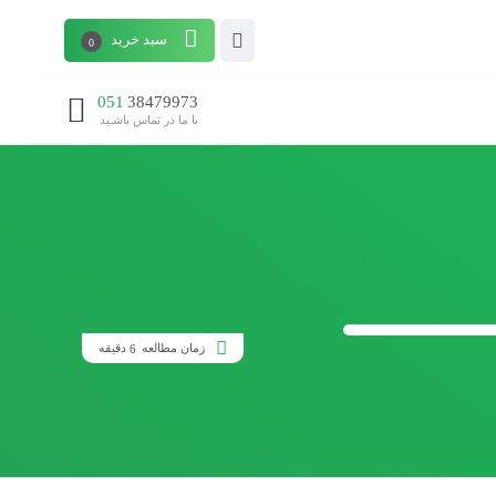
سبد خرید
0
051
38479973
با ما در تماس باشـید
زمان مطالعه
دقیقه
6