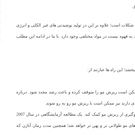
گ
کلات است؛ علاوه بر این در تولید نوشیدنی های غیر الکلی و انرژی
 به قهوه نیست در مواد مختلفی وجود دارد. با ما در ادامه این مطلب
شد؛ این راه ها عبارتند از:
ممکن است ریزش مو را متوقف کرده و باعث رشد مجدد شود. درباره
آسیب فولیکول مو به تدریج رخ می دهد و در نهایت منجر به طاسی می شود. اما طبق تحقیقات، کافئین موجود در قهوه می تواند به تحریک رشد مو و جلوگیری از ریزش مو کمک کند. یک مطالعه آزمایشگاهی در سال 2007
 در نتیجه ریشه های مو طولانی تر و پهن تر خواهد شد؛ همچنین مدت زمان آناژن که