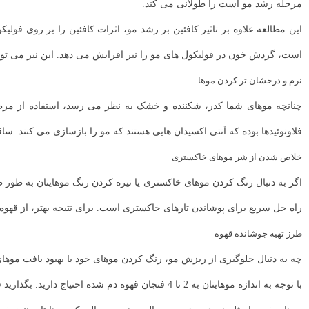
مرحله رشد مو است را طولانی می کند.
این مطالعه علاوه بر تاثیر کافئین بر رشد مو، اثرات کافئین را بر روی فول
است، گردش خون در فولیکول های مو را نیز افزایش می دهد. این نیز می‌ توان
نرم و درخشان تر کردن موها
چنانچه موهای شما کدر، شکننده و خشک به نظر می رسد، استفاده از مرطوب 
فلاونوئیدها بوده که آنتی اکسیدان هایی هستند که مو را بازسازی می کنند. سا
خلاص شدن از شر موهای خاکستری
اگر به دنبال رنگ کردن موهای خاکستری یا تیره کردن رنگ موهایتان به طور ط
راه حل سریع برای پوشاندن تارهای خاکستری است. برای نتیجه بهتر، از قهوه 
طرز تهیه جوشانده قهوه
چه به دنبال جلوگیری از ریزش مو، رنگ کردن موهای خود یا بهبود بافت موهای
با توجه به اندازه موهایتان به 2 تا 4 فنجان قهوه دم شده احتیاج دارید. بگذارید قهوه کاملا خنک شود و سپس دم کرده را در یک بطری اسپری یا بطری اپلیکاتور بریزید.