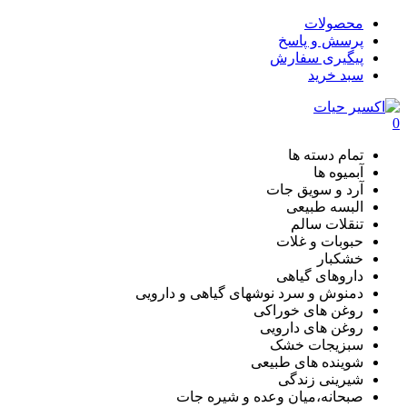
محصولات
پرسش و پاسخ
پیگیری سفارش
سبد خرید
0
تمام دسته ها
آبمیوه ها
آرد و سویق جات
البسه طبیعی
تنقلات سالم
حبوبات و غلات
خشکبار
داروهای گیاهی
دمنوش و سرد نوشهای گیاهی و دارویی
روغن های خوراکی
روغن های دارویی
سبزیجات خشک
شوینده های طبیعی
شیرینی زندگی
صبحانه،میان وعده و شیره جات