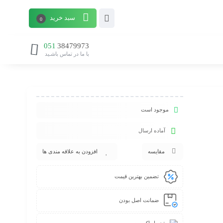
سبد خرید
0
051
38479973
با ما در تماس باشـید
موجود است
آماده ارسال
مقایسه
افزودن به علاقه مندی ها
تضمین بهترین قیمت
ضمانت اصل بودن
تحویل اکسپرس