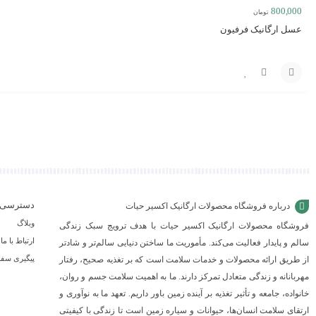
800,000
تومان
عسل ارگانیک فرفیون
مقایسه
افزودن
به
سبد
دسترسی 
درباره فروشگاه محصولات ارگانیک اکسیر حیات
وبلاگ
فروشگاه محصولات ارگانیک اکسیر حیات با هدف ترویج سبک زندگی
ارتباط با ما
سالم و پایدار فعالیت می‌کند. مأموریت ما ساختن دنیایی سالم‌تر و شادتر
پیگیری سف
از طریق ارائه محصولات و خدمات سلامت است که بر تغذیه صحیح، رفتار
مهربانانه و زندگی متعادل تمرکز دارند. ما به اهمیت سلامت جسم و روان،
خانواده، جامعه و تأثیر تغذیه بر آینده زمین باور داریم. تعهد ما به نوآوری و
ارتقای سلامت انسان‌ها، حیوانات و سیاره زمین است تا زندگی با کیفیتی