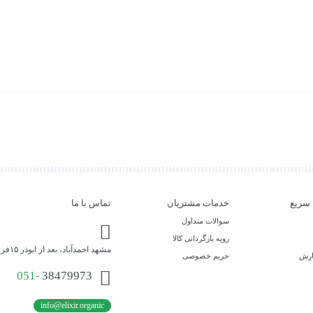
سریع
خدمات مشتریان
تماس با ما
سوالات متداول
رویه بازگردانی کالا
مشهد احمدآباد، بعد از ابوذر ۱۵فروشگاه محصولات ارگانیک اکسیر حیات
ارش
حریم خصوصی
051-
38479973
info@elixir.organic