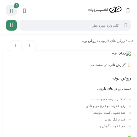
0
خانه
/
روغن های دارویی
/ روغن پونه
گزارش نادرستی مشخصات
روغن پونه
دسته :
روغن های دارویی
تسکین سرفه و برونشیت
رفع عفونت و قارچ مو و ناخن
ضدعفونی کننده موضعی
ضد برفک دهان
دفع
عفونت گوش و ..