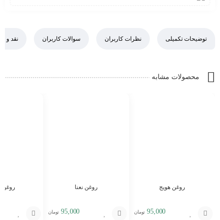
توضیحات تکمیلی
نظرات کاربران
سوالات کاربران
نقد و ب
محصولات مشابه
روغن هویج
روغن نعنا
روغن م
95,000
95,000
تومان
تومان