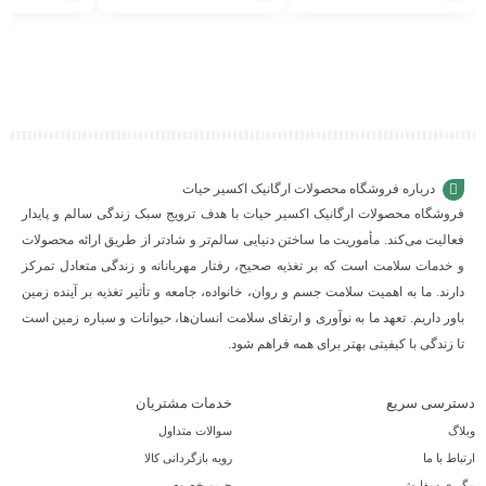
افزودن
افزودن
افزودن
به
به
به
سبد
سبد
سبد
درباره فروشگاه محصولات ارگانیک اکسیر حیات
فروشگاه محصولات ارگانیک اکسیر حیات با هدف ترویج سبک زندگی سالم و پایدار
فعالیت می‌کند. مأموریت ما ساختن دنیایی سالم‌تر و شادتر از طریق ارائه محصولات
و خدمات سلامت است که بر تغذیه صحیح، رفتار مهربانانه و زندگی متعادل تمرکز
دارند. ما به اهمیت سلامت جسم و روان، خانواده، جامعه و تأثیر تغذیه بر آینده زمین
باور داریم. تعهد ما به نوآوری و ارتقای سلامت انسان‌ها، حیوانات و سیاره زمین است
تا زندگی با کیفیتی بهتر برای همه فراهم شود.
دسترسی سریع
خدمات مشتریان
وبلاگ
سوالات متداول
ارتباط با ما
رویه بازگردانی کالا
پیگیری سفارش
حریم خصوصی