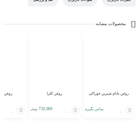
محصولات مشابه
روغن بادام شیرین خوراکی
روغن کلزا
روغن زیت
750,000
تماس بگیرید
تومان
افزودن
افزودن
افزودن
به
به
به
سبد
سبد
سبد