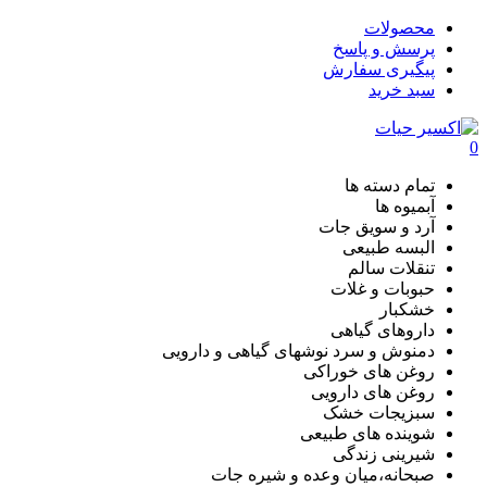
محصولات
پرسش و پاسخ
پیگیری سفارش
سبد خرید
0
تمام دسته ها
آبمیوه ها
آرد و سویق جات
البسه طبیعی
تنقلات سالم
حبوبات و غلات
خشکبار
داروهای گیاهی
دمنوش و سرد نوشهای گیاهی و دارویی
روغن های خوراکی
روغن های دارویی
سبزیجات خشک
شوینده های طبیعی
شیرینی زندگی
صبحانه،میان وعده و شیره جات