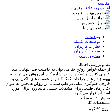
مقایسه
افزودن به علاقه مندی ها
تضمین بهترین قیمت
ضمانت اصل بودن
تحویل اکسپرس
بسته بندی زیبا
توضیحات
توضیحات تکمیلی
نظرات کاربران
سوالات کاربران
نقد و بررسی
نقد و بررسی اجمالی
از جمله
خواص روغن حنا
می ‌توان به خاصیت ضد التهابی، ضد
عفونی ‌کننده، و تسکین ‌دهنده اشاره کرد. این
روغن
می ‌تواند به
بهبود زخم‌ ها و جراحات کمک کند و از عفونت ‌های باکتریایی و
قارچی جلوگیری نماید. در طب سنتی، این
روغن
همچنین به عنوان
یک درمان طبیعی برای مشکلات جنسی مانند زود انزالی مورد
استفاده قرار می ‌گیرد
نمایش
ادامه مطلب
مشخصات کلی
وزن
60 گرم